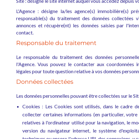
Site : désigne le site internet auquel vous accédez depuis v
L'Agence : désigne la/les agence(s) immobilière(s) prés
responsable(s) du traitement des données collectées via
annonces et récupère(nt) les données saisies par l'inte
contact.
Responsable du traitement
Le responsable du traitement des données personnelles
l'Agence. Vous pouvez le contacter aux coordonnées 
légales pour toute question relative à vos données personn
Données collectées
Les données personnelles pouvant être collectées sur le Site
Cookies : Les Cookies sont utilisés, dans le cadre de 
collecter certaines informations (en particulier, votr
relatives à l'ordinateur utilisé pour la navigation, le m
version du navigateur internet, le système d'exploita
techniques ou encore l'adresse URL des connexions, y com