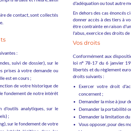
d'adéquation ou tout autre m
En dehors des cas énoncés ci-
ire de contact, sont collectés
donner accès à des tiers à v
e.
être contrainte en raison d'un
l'abus, exercice des droits de 
nts
Vos droits
uivantes :
Conformément aux disposition
es, suivi de dossier), sur le
loi n° 78-17 du 6 janvier 19
libertés et du règlement eur
es prises à votre demande ou
droits suivants :
le est en cours ;
onction de votre historique de
Exercer votre droit d'a
 le fondement de notre intérêt
concernent ;
Demander la mise à jour de 
d'outils analytiques, sur le
Demander la portabilité ou
ls) ;
Demander la limitation du
g), sur le fondement de votre
Vous opposer, pour des mot