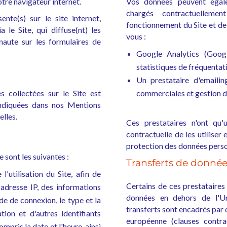
otre navigateur internet.
Vos données peuvent égale
chargés contractuelleme
ente(s) sur le site internet,
fonctionnement du Site et de 
 le Site, qui diffuse(nt) les
vous :
rnaute sur les formulaires de
Google Analytics (Goog
statistiques de fréquentati
Un prestataire d'emaili
 collectées sur le Site est
commerciales et gestion 
indiquées dans nos Mentions
elles.
Ces prestataires n'ont qu
contractuelle de les utiliser
protection des données perso
 sont les suivantes :
Transferts de donné
l'utilisation du Site, afin de
Certains de ces prestataire
e adresse IP, des informations
données en dehors de l'Un
ode de connexion, le type et la
transferts sont encadrés par
tion et d'autres identifiants
européenne (clauses contra
pris la date et l'heure, ainsi