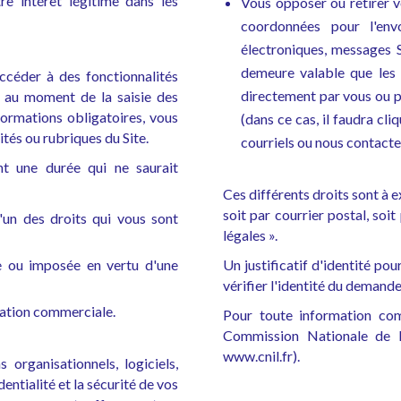
re intérêt légitime dans les
Vous opposer ou retirer vo
coordonnées pour l'envo
électroniques, messages 
demeure valable que les 
ccéder à des fonctionnalités
directement par vous ou p
ué au moment de la saisie des
formations obligatoires, vous
(dans ce cas, il faudra cl
ités ou rubriques du Site.
courriels ou nous contacter
nt une durée qui ne saurait
Ces différents droits sont à e
soit par courrier postal, soit
l'un des droits qui vous sont
légales ».
e ou imposée en vertu d'une
Un justificatif d'identité po
vérifier l'identité du demandeu
elation commerciale.
Pour toute information com
Commission Nationale de l'
www.cnil.fr).
organisationnels, logiciels,
entialité et la sécurité de vos