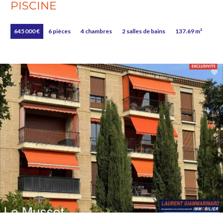
PISCINE
645 000 €
6 pièces
4 chambres
2 salles de bains
137.69 m²