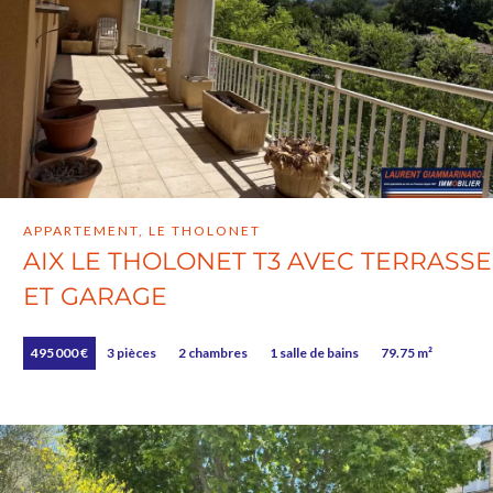
APPARTEMENT, LE THOLONET
AIX LE THOLONET T3 AVEC TERRASSE
ET GARAGE
495 000 €
3 pièces
2 chambres
1 salle de bains
79.75 m²