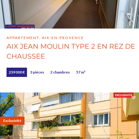
APPARTEMENT, AIX-EN-PROVENCE
AIX JEAN MOULIN TYPE 2 EN REZ DE
CHAUSSEE
239 000 €
3 pièces
2 chambres
57 m²
Exclusivité