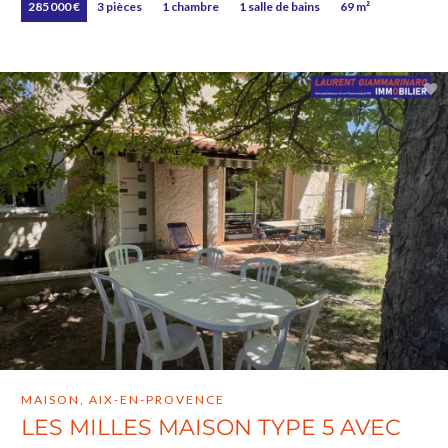
285 000 €
3 pièces
1 chambre
1 salle de bains
69 m²
MAISON, AIX-EN-PROVENCE
LES MILLES MAISON TYPE 5 AVEC