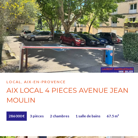
LOCAL, AIX-EN-PROVENCE
AIX LOCAL 4 PIECES AVENUE JEAN
MOULIN
286 000 €
3 pièces
2 chambres
1 salle de bains
67.5 m²