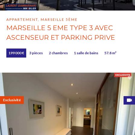
APPARTEMENT, MARSEILLE 5ÈME
MARSEILLE 5 EME TYPE 3 AVEC
ASCENSEUR ET PARKING PRIVE
199 000 €
3 pièces
2 chambres
1 salle de bains
57.8 m²
Exclusivité